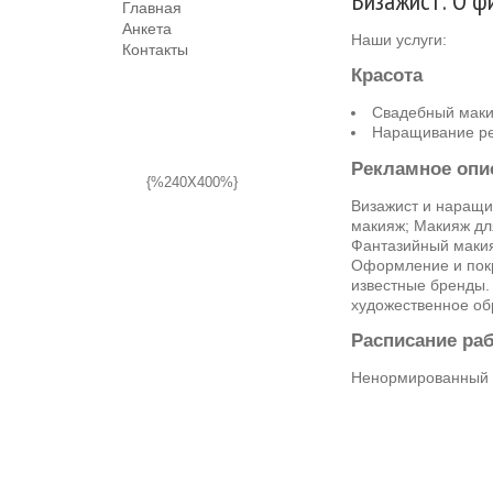
Визажист: О ф
Главная
Анкета
Наши услуги:
Контакты
Красота
Свадебный мак
Наращивание р
Рекламное опи
{%240X400%}
Визажист и наращи
макияж; Макияж д
Фантазийный макия
Оформление и покр
известные бренды.
художественное об
Расписание ра
Ненормированный 