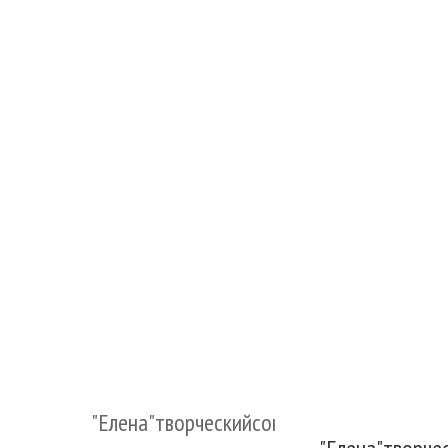
"Елена"творческийсоюз