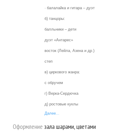
· балалайка и гитара – дуэт
б) танцоры:
балльники – дети
дуэт «Антарес»
восток (Лейла, Азена и др.)
степ
в) циркового жанра:
с обручем
г) Верка-Сердючка
д) ростовые куклы
Далее...
Оформление
зала шарами, цветами