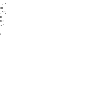
 для
то
-ой)
ми
ите
ть?
х