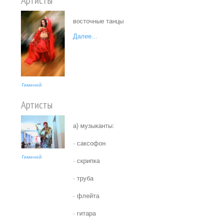
Артисты
восточные танцы
Далее...
Гименей
Артисты
а) музыканты:
· саксофон
Гименей
· скрипка
· труба
· флейта
· гитара