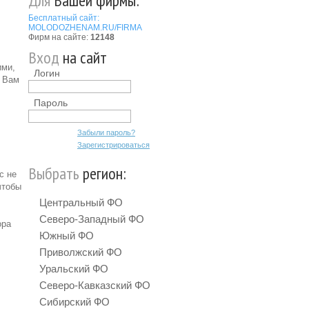
Для
Вашей фирмы:
Бесплатный сайт:
MOLODOZHENAM.RU/FIRMA
Фирм на сайте:
12148
Вход
на сайт
ими,
Логин
я Вам
Пароль
Забыли пароль?
Зарегистрироваться
Выбрать
регион:
с не
чтобы
Центральный ФО
Северо-Западный ФО
ора
Южный ФО
Приволжский ФО
Уральский ФО
Северо-Кавказский ФО
Сибирский ФО