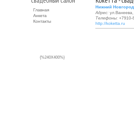
свадебный салон
Кокетта - сва
Нижний Новгород
Главная
Адрес:
ул.Ванеева,
Анкета
Телефоны:
+7910-8
Контакты
http://koketta.ru
{%240X400%}