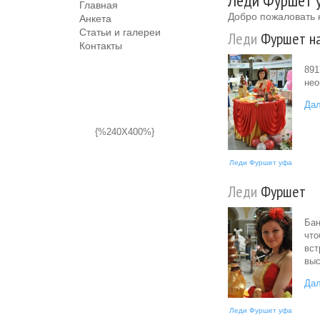
Леди Фуршет у
Главная
Добро пожаловать 
Анкета
Статьи и галереи
Леди
Фуршет на
Контакты
891
нео
Дал
{%240X400%}
Леди Фуршет уфа
Леди
Фуршет
Бан
что
вст
выс
Дал
Леди Фуршет уфа