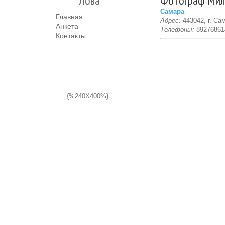
Лова
Фотограф Мил
Самара
Главная
Адрес:
443042, г. Са
Анкета
Телефоны:
89276861
Контакты
{%240X400%}