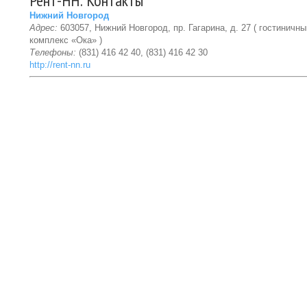
Рент-НН: Контакты
Нижний Новгород
Адрес:
603057, Нижний Новгород, пр. Гагарина, д. 27 ( гостиничны
комплекс «Ока» )
Телефоны:
(831) 416 42 40, (831) 416 42 30
http://rent-nn.ru