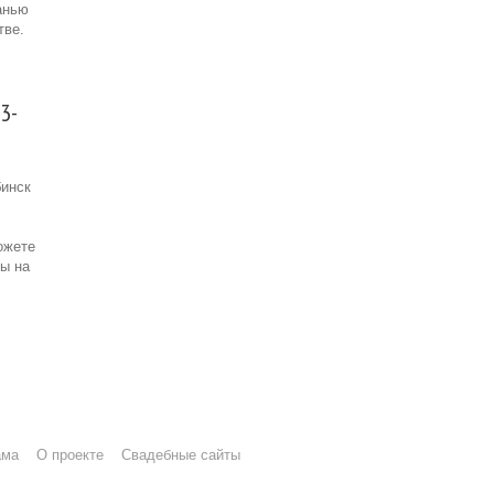
анью
тве.
3-
бинск
ожете
зы на
ама
О проекте
Свадебные сайты