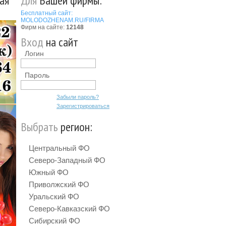
ая
Для
Вашей фирмы:
Бесплатный сайт:
MOLODOZHENAM.RU/FIRMA
Фирм на сайте:
12148
Вход
на сайт
Логин
Пароль
Забыли пароль?
Зарегистрироваться
Выбрать
регион:
Центральный ФО
Северо-Западный ФО
Южный ФО
Приволжский ФО
Уральский ФО
Северо-Кавказский ФО
Сибирский ФО