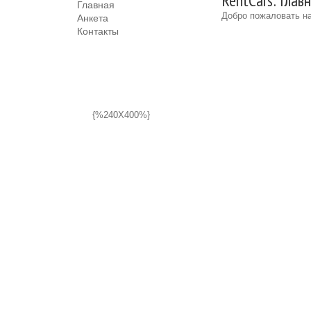
RentCars: Глав
Главная
Добро пожаловать на
Анкета
Контакты
{%240X400%}