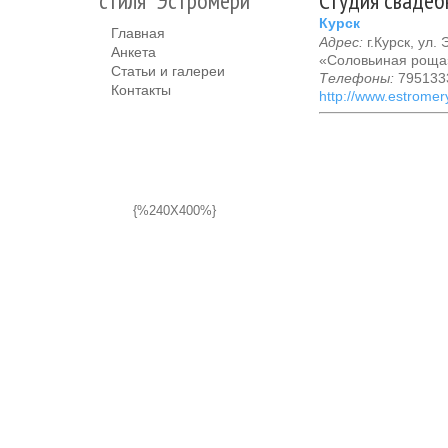
стиля "Эстромери"
Студия свадеб
Курск
Главная
Адрес:
г.Курск, ул.
Анкета
«Соловьиная роща
Статьи и галереи
Телефоны:
795133
Контакты
http://www.estromery
{%240X400%}