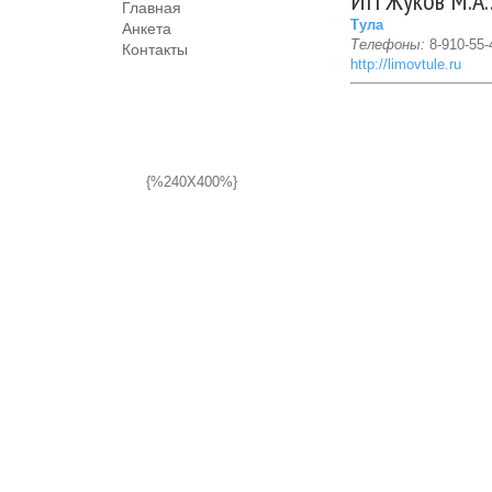
ИП Жуков М.А.
Главная
Тула
Анкета
Телефоны:
8-910-55-
Контакты
http://limovtule.ru
{%240X400%}