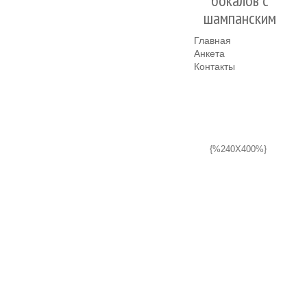
бокалов с
шампанским
Главная
Анкета
Контакты
{%240X400%}