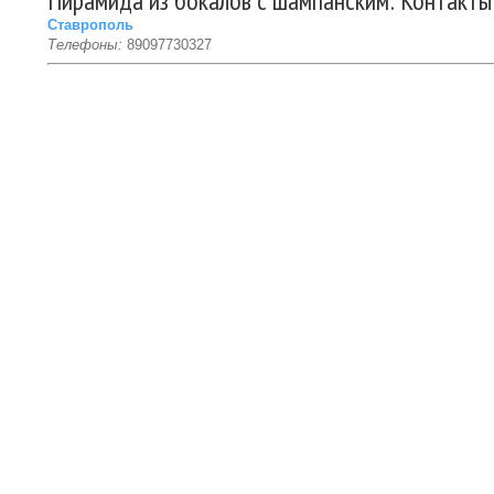
Пирамида из бокалов с шампанским: Контакты
Ставрополь
Телефоны:
89097730327