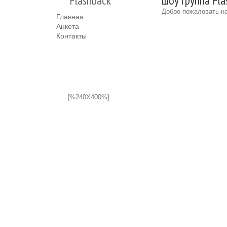
Flashback
шоу группа Fla
Добро пожаловать на
Главная
Анкета
Контакты
{%240X400%}