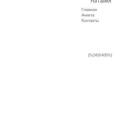
НаталиЯ
Главная
Анкета
Контакты
{%240X400%}