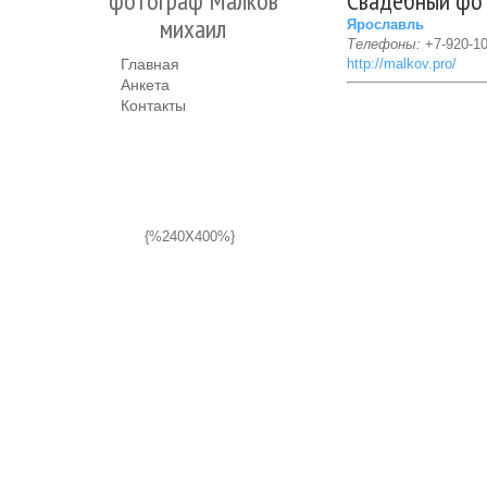
фотограф Малков
Свадебный фот
михаил
Ярославль
Телефоны:
+7-920-10
Главная
http://malkov.pro/
Анкета
Контакты
{%240X400%}