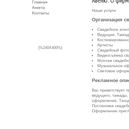
Авеню: О фирм
Главная
Анкета
Наши услуги:
Контакты
Организация с
Свадебное агент
Ведущие, Тама
Костюмированн
Артисты
{%240X400%}
Свадебный фот
Видеосъёмка св
Монтаж свадебн
Музыкальное о
Световое офор
Рекламное опи
Вас приветствует 
ведущего, тамады,
оформление; Танце
Постановка свадеб
Оформление пригл