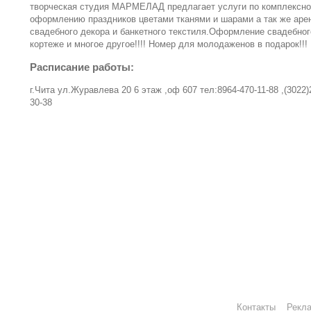
творческая студия МАРМЕЛАД предлагает услуги по комплексн
оформлению праздников цветами тканями и шарами а так же аре
свадебного декора и банкетного текстиля.Оформление свадебног
кортеже и многое другое!!!! Номер для молодаженов в подарок!!!
Расписание работы:
г.Чита ул.Журавлева 20 6 этаж ,оф 607 тел:8964-470-11-88 ,(3022)
30-38
Контакты
Рекл