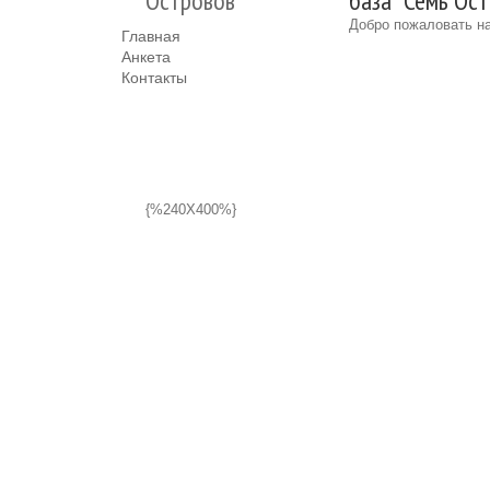
Островов"
база "Семь Ост
Добро пожаловать на
Главная
Анкета
Контакты
{%240X400%}