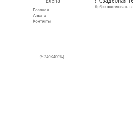
Елена
! "Cвадебная т
Добро пожаловать на
Главная
Анкета
Контакты
{%240X400%}