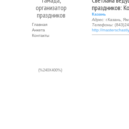
тамада,
Светлана веду
организатор
праздников: К
праздников
Казань
Адрес:
г.Казань, Я
Главная
Телефоны:
(843)24
Анкета
http://masterschasti
Контакты
{%240X400%}