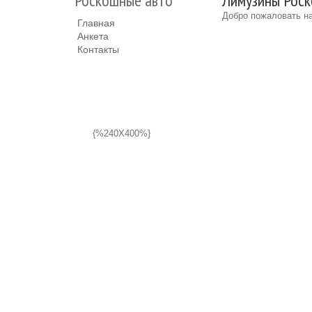
Роскошные авто
Лимузины Роск
Добро пожаловать на
Главная
Анкета
Контакты
{%240X400%}