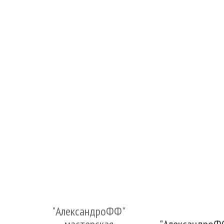
"АлександроФФ"