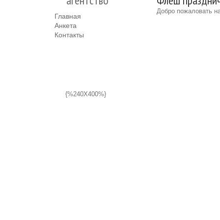
агентство
Флеш празднич
Добро пожаловать на
Главная
Анкета
Контакты
{%240X400%}