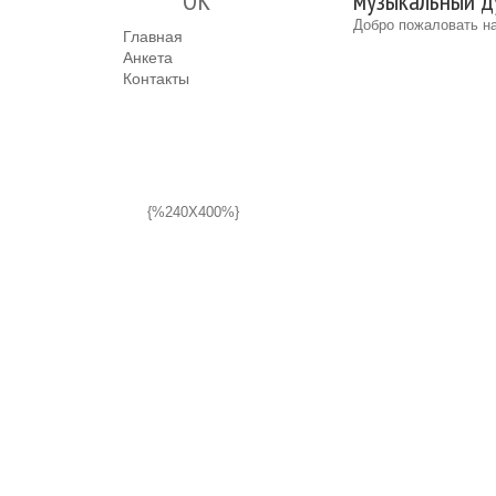
"ОК"
музыкальный ду
Добро пожаловать на
Главная
Анкета
Контакты
{%240X400%}