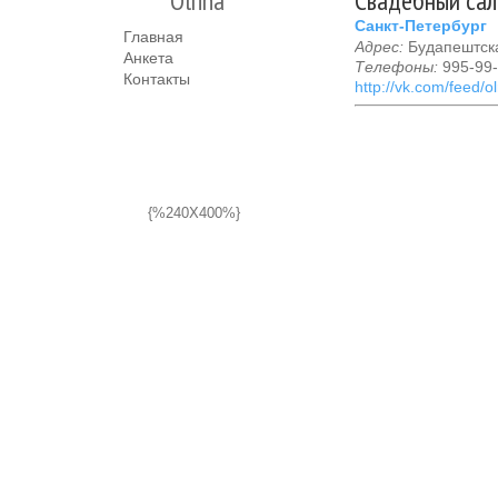
Olrina
Свадебный сал
Санкт-Петербург
Главная
Адрес:
Будапештска
Анкета
Телефоны:
995-99
Контакты
http://vk.com/feed/ol
{%240X400%}