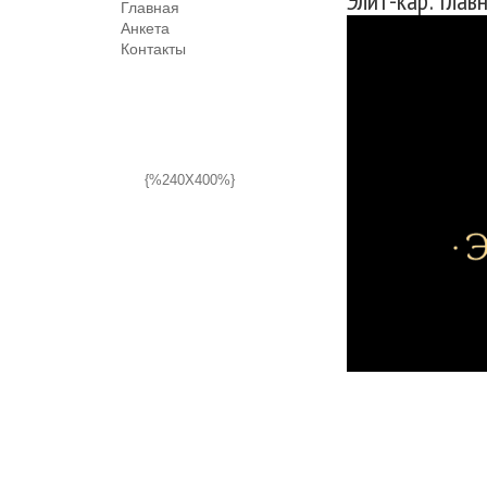
Элит-кар: Глав
Главная
Анкета
Контакты
{%240X400%}