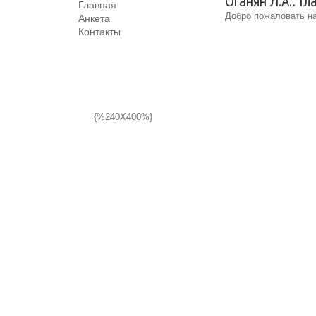
Оганян Л.А.: Г
Главная
Добро пожаловать на
Анкета
Контакты
{%240X400%}