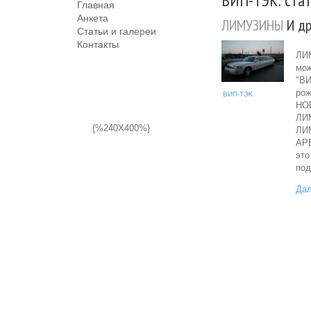
ВИП-ТЭК: стать
Главная
Анкета
ЛИМУЗИНЫ
И др
Статьи и галереи
Контакты
ЛИ
мож
"ВИ
рож
ВИП-ТЭК
НОВ
ЛИМ
{%240X400%}
ЛИМ
АР
это
по
Дал