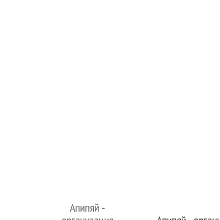
Апипяй -