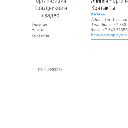
организация
Апипяй - орган
праздников и
Контакты
свадеб
Казань
Адрес:
Пл. Тысячеле
Главная
Телефоны:
+7 843 
Анкета
Факс: +7 843 5105
http://www.apipyai.ru
Контакты
{%240X400%}