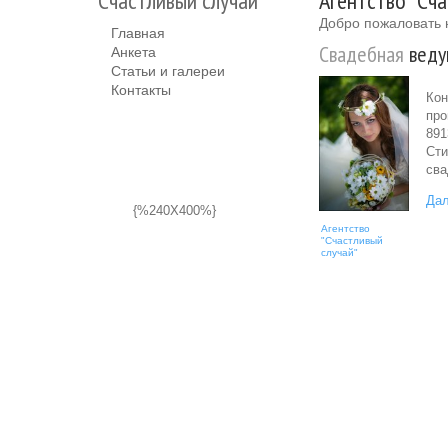
"Счастливый случай"
Агентство "Сча
Добро пожаловать 
Главная
Свадебная
веду
Анкета
Статьи и галереи
Контакты
Кон
про
891
Сти
сва
Дал
{%240X400%}
Агентство
"Счастливый
случай"