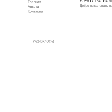
Агентство Волг
Главная
Добро пожаловать на
Анкета
Контакты
{%240X400%}