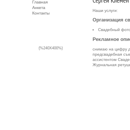
Сергей Клемен
Главная
Анкета
Наши услуги:
Контакты
Организация с
Свадебный фот
Рекламное опи
{%240X400%}
снимаю на цифру д
предсвадебная съе
ассистентом Свад
Журнальная ретуш