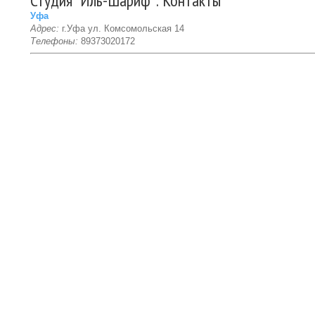
Студия "Иль-Шариф": Контакты
Уфа
Адрес:
г.Уфа ул. Комсомольская 14
Телефоны:
89373020172