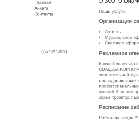
DISCO: О фирм
Главная
Анкета
Наши услуги:
Контакты
Организация с
Артисты
Музыкальное о
Световое офор
{%240X400%}
Рекламное опи
Каждый знает что н
СВАДЬБА КОРПОРА
зажигательной музы
проведению таких
профессианальных 
эмоций В нашем ар
зкран проэктор л
Расписание ра
Работаем всегда!!!!!!