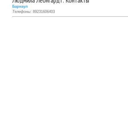
Людмила Леонгардт: Контакты
Барнаул
Телефоны:
89231606403