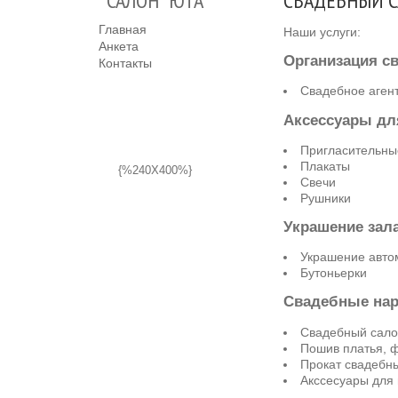
САЛОН "ЮТА"
СВАДЕБНЫЙ СА
Главная
Наши услуги:
Анкета
Организация с
Контакты
Свадебное агент
Аксессуары дл
Пригласительны
Плакаты
{%240X400%}
Свечи
Рушники
Украшение зал
Украшение авто
Бутоньерки
Свадебные на
Свадебный салон
Пошив платья, ф
Прокат свадебн
Акссесуары для