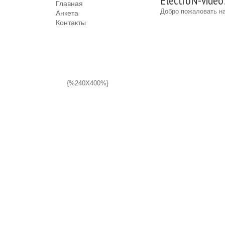
ElectroN-video
Главная
Добро пожаловать на
Анкета
Контакты
{%240X400%}