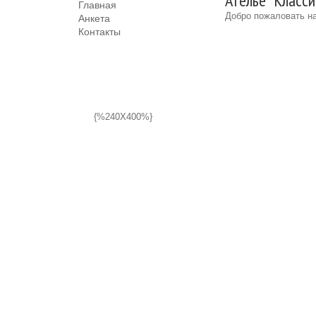
Ателье "Класси
Главная
Добро пожаловать на
Анкета
Контакты
{%240X400%}