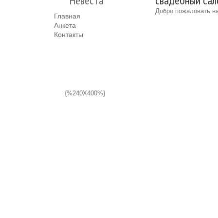
"Невеста"
свадебный сало
Добро пожаловать на
Главная
Анкета
Контакты
{%240X400%}