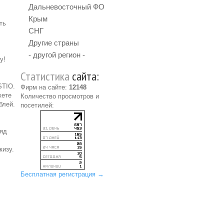
Дальневосточный ФО
Крым
ть
СНГ
Другие страны
- другой регион -
у!
Статистика
сайта:
STIO.
Фирм на сайте:
12148
жете
Количество просмотров и
блей.
посетилей:
ряд
кизу.
Бесплатная регистрация →