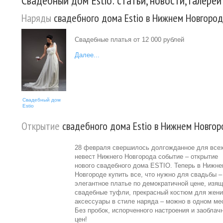
Свадебный дом Estio: статьи, новости, галереи
Наряды
свадебного дома Estio в Нижнем Новгоро
Свадебные платья от 12 000 рублей
Далее...
Свадебный дом
Estio
Открытие
свадебного дома Estio в Нижнем Новго
28 февраля свершилось долгожданное для все
невест Нижнего Новгорода событие – открытие
нового свадебного дома ESTIO. Теперь в Нижн
Новгороде купить все, что нужно для свадьбы –
элегантное платье по демократичной цене, изя
свадебные туфли, прекрасный костюм для жени
аксессуары в стиле наряда – можно в одном ме
Без пробок, испорченного настроения и заоблач
цен!