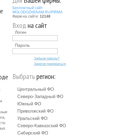
Для
Вашей фирмы:
Бесплатный сайт:
де
MOLODOZHENAM.RU/FIRMA
Фирм на сайте:
12148
Вход
на сайт
Логин
Пароль
Забыли пароль?
Зарегистрироваться
Выбрать
регион:
роде
Центральный ФО
х
Северо-Западный ФО
ем
Южный ФО
Приволжский ФО
щные
ха,
Уральский ФО
сте.
Северо-Кавказский ФО
ных
Сибирский ФО