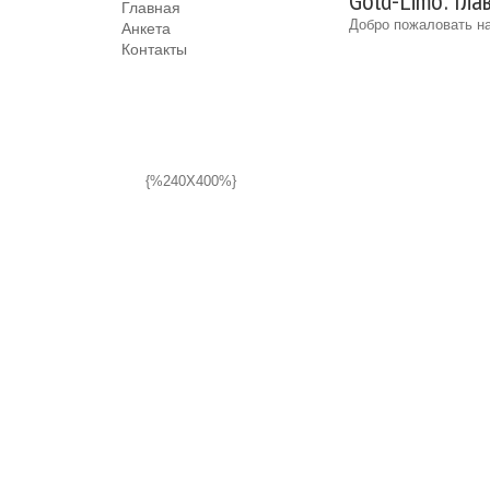
Gold-Limo: Гла
Главная
Добро пожаловать на
Анкета
Контакты
{%240X400%}