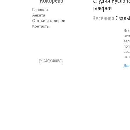
Кокорева
Студия Руслана
галереи
Главная
Анкета
Весенняя
Свадь
Статьи и галереи
Контакты
Вес
жиз
зел
поп
вес
отв
{%240X400%}
Дал