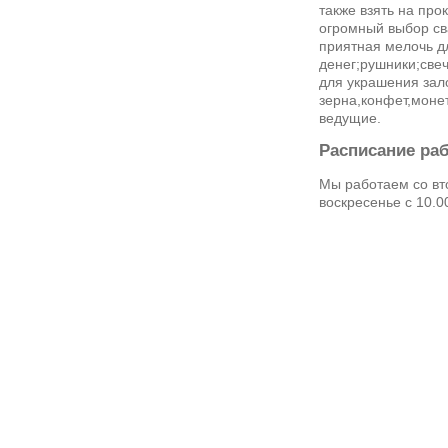
также взять на про
огромный выбор св
приятная мелочь д
денег;рушники;све
для украшения зал
зерна,конфет,моне
ведущие.
Расписание ра
Мы работаем со вто
воскресенье с 10.0