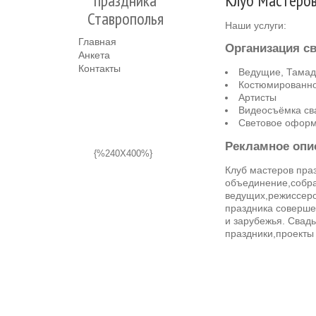
праздника
Клуб Мастеров
Ставрополья
Наши услуги:
Главная
Организация с
Анкета
Контакты
Ведущие, Тама
Костюмированн
Артисты
Видеосъёмка св
Световое офор
Рекламное опи
{%240X400%}
Клуб мастеров пра
объединение,собра
ведущих,режиссеро
праздника соверше
и зарубежья. Свад
праздники,проекты