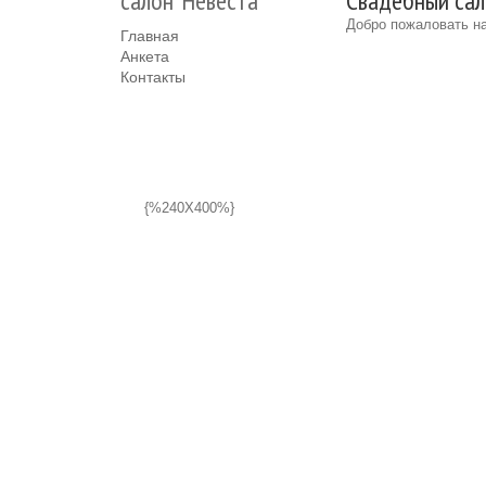
салон"Невеста"
Свадебный сал
Добро пожаловать на
Главная
Анкета
Контакты
{%240X400%}