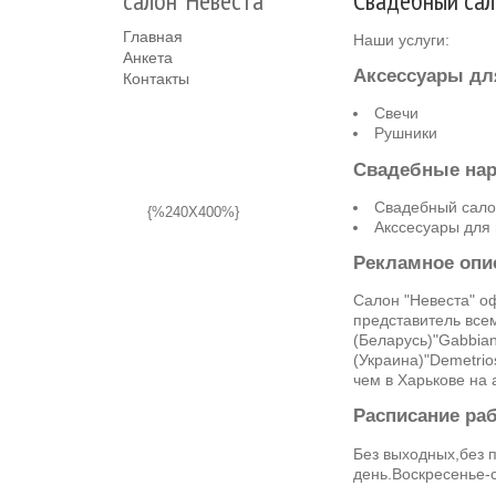
салон"Невеста"
Свадебный сал
Главная
Наши услуги:
Анкета
Аксессуары дл
Контакты
Свечи
Рушники
Свадебные на
Свадебный салон
{%240X400%}
Акссесуары для
Рекламное опи
Салон "Невеста" о
представитель всем
(Беларусь)"Gabbia
(Украина)"Demetrio
чем в Харькове на
Расписание ра
Без выходных,без 
день.Воскресенье-с