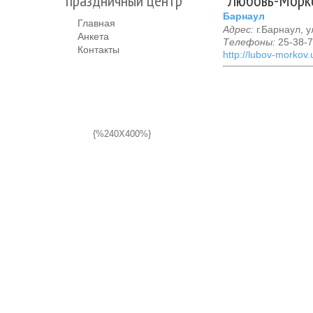
праздничный центр
"Любовь-Морко
Барнаул
Главная
Адрес:
г.Барнаул, у
Анкета
Телефоны:
25-38-7
Контакты
http://lubov-morkov.
{%240X400%}