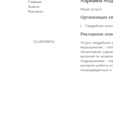
Марианна Мод
Главная
Анкета
Наши услуги:
Контакты
Организация с
Свадебное агент
Рекламное опи
{%240X400%}
Услуги свадебного
мероприятия, - опт
объективная оценк
желаний по возмож
подрядчиками, - ко
контроль работы п
непредвиденных и 