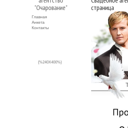
агентство
Свадебное аге
"Очарование"
страница
Главная
Анкета
Контакты
{%240X400%}