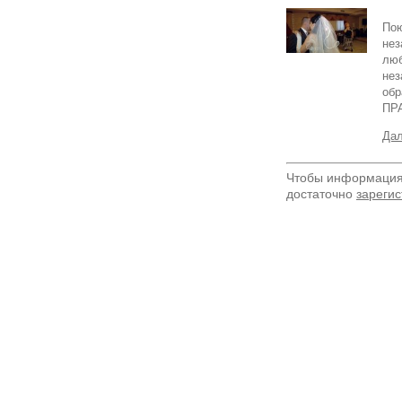
Пою
нез
люб
нез
обр
ПР
Дал
Чтобы информация 
достаточно
зарегис