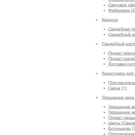
Световое оф
Фейерверк (
Красота
Свадебная п
Свадебный м
Свадебный корт
Прокат лиму
Прокат предс
Доставка гос
Аксессуары для
Пригласител
Свечи
(1)
Украшение зала
Украшение ж
Украшение а
Прокат укра
Цветы (Сваде
Бутоньерки
(
Оформление 