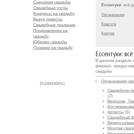
Сценарии свадьбы
Ессентуки
: всё 
Свадебные тосты
Конкурсы на свадьбу
Организация
Выкуп невесты
Красота
Свадебные традиции
Поздравления на
Кортеж
свадьбу
Юбилеи свадьбы
Подарки на свадьбу
Ессентуки: всё
В данном разделе
фирмах, предостав
свадьбы.
Организация св
{%240X400%}
Свадебное аг
(2)
Ведущие, Та
Костюмирова
Артисты
(6)
Свадебный 
Видеосъёмка
Монтаж свад
Музыкальное