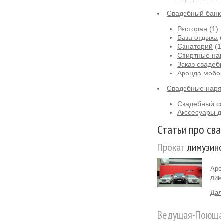
Свадебный банк
Ресторан
(1)
База отдыха
Санаторий
(1
Спиртные на
Заказ свадеб
Аренда мебе
Свадебные нар
Свадебный са
Акссесуары д
Статьи про сва
Прокат
лимузино
Аре
лим
Дал
Ведущая-Поющ